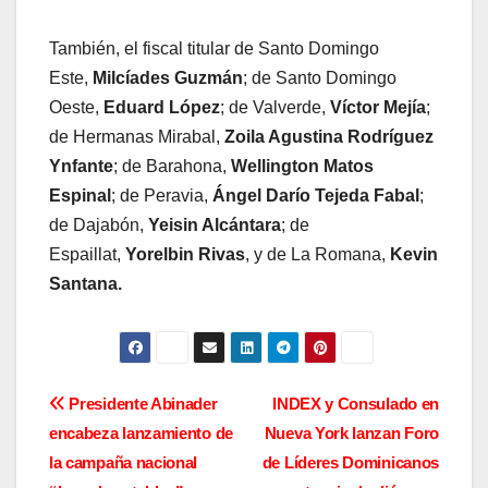
También, el fiscal titular de Santo Domingo
Este,
Milcíades Guzmán
; de Santo Domingo
Oeste,
Eduard López
; de Valverde,
Víctor Mejía
;
de Hermanas Mirabal,
Zoila Agustina Rodríguez
Ynfante
; de Barahona,
Wellington Matos
Espinal
; de Peravia,
Ángel Darío Tejeda Fabal
;
de Dajabón,
Yeisin Alcántara
; de
Espaillat,
Yorelbin Rivas
, y de La Romana,
Kevin
Santana.
Navegación
Presidente Abinader
INDEX y Consulado en
encabeza lanzamiento de
Nueva York lanzan Foro
de
la campaña nacional
de Líderes Dominicanos