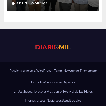
de la Línea Noroeste
5 DE JULIO DE 2026
reconoce al presidente
Abinader por su respaldo al
sector ganadero y por
impulsar la incorporación de
leche nacional al Programa
de Alimentación Escolar
Funciona gracias a WordPress
|
Tema: Newsup de
Themeansar
Home
Arte
Curiosidades
Deportes
En Jarabacoa florece la Vida con el Festival de las Flores
Internacionales.
Nacionales
Salud
Sociales