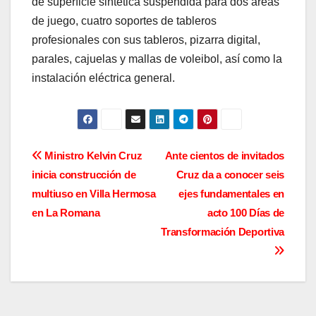
de superficie sintética suspendida para dos áreas
de juego, cuatro soportes de tableros
profesionales con sus tableros, pizarra digital,
parales, cajuelas y mallas de voleibol, así como la
instalación eléctrica general.
Navegación
Ministro Kelvin Cruz
Ante cientos de invitados
inicia construcción de
Cruz da a conocer seis
de
multiuso en Villa Hermosa
ejes fundamentales en
entradas
en La Romana
acto 100 Días de
Transformación Deportiva