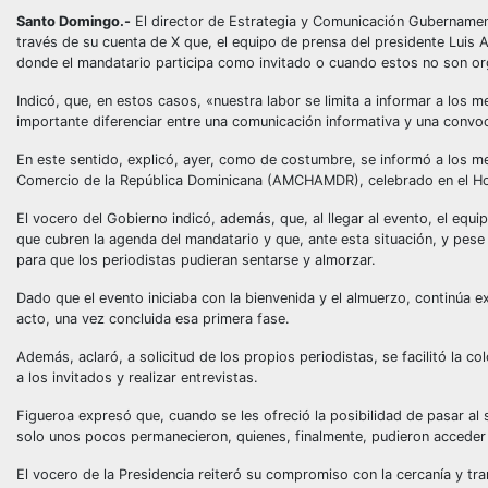
Santo Domingo.-
El director de Estrategia y Comunicación Gubernamen
través de su cuenta de X que, el equipo de prensa del presidente Luis A
donde el mandatario participa como invitado o cuando estos no son or
Indicó, que, en estos casos, «nuestra labor se limita a informar a los
importante diferenciar entre una comunicación informativa y una convoca
En este sentido, explicó, ayer, como de costumbre, se informó a los m
Comercio de la República Dominicana (AMCHAMDR), celebrado en el Ho
El vocero del Gobierno indicó, además, que, al llegar al evento, el equ
que cubren la agenda del mandatario y que, ante esta situación, y pese
para que los periodistas pudieran sentarse y almorzar.
Dado que el evento iniciaba con la bienvenida y el almuerzo, continúa e
acto, una vez concluida esa primera fase.
Además, aclaró, a solicitud de los propios periodistas, se facilitó la co
a los invitados y realizar entrevistas.
Figueroa expresó que, cuando se les ofreció la posibilidad de pasar al 
solo unos pocos permanecieron, quienes, finalmente, pudieron acceder 
El vocero de la Presidencia reiteró su compromiso con la cercanía y tra