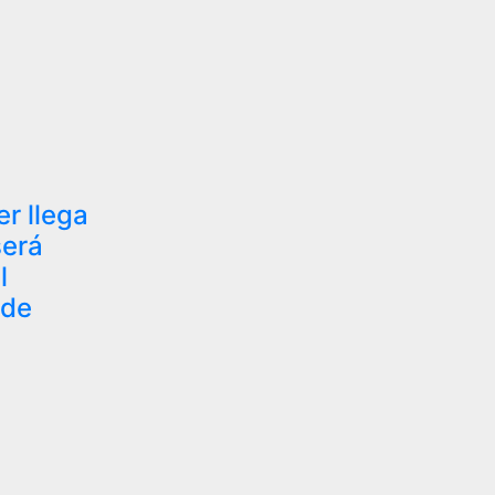
r llega
será
l
 de