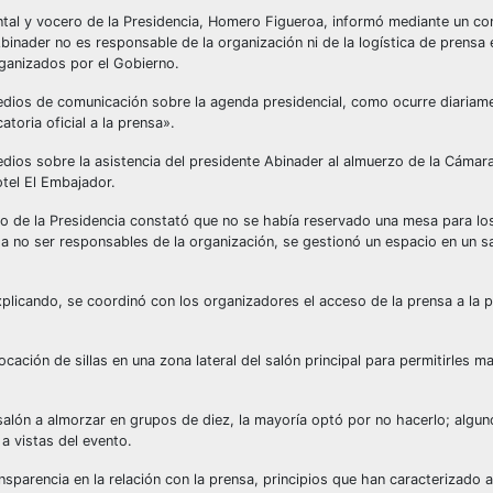
tal y vocero de la Presidencia, Homero Figueroa, informó mediante un c
binader no es responsable de la organización ni de la logística de prensa 
ganizados por el Gobierno.
 medios de comunicación sobre la agenda presidencial, como ocurre diariam
toria oficial a la prensa».
edios sobre la asistencia del presidente Abinader al almuerzo de la Cáma
tel El Embajador.
ipo de la Presidencia constató que no se había reservado una mesa para lo
 a no ser responsables de la organización, se gestionó un espacio en un s
xplicando, se coordinó con los organizadores el acceso de la prensa a la p
locación de sillas en una zona lateral del salón principal para permitirles 
salón a almorzar en grupos de diez, la mayoría optó por no hacerlo; alguno
a vistas del evento.
nsparencia en la relación con la prensa, principios que han caracterizado a