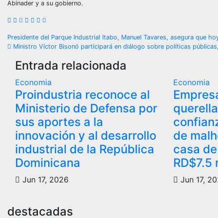
Abinader y a su gobierno.
Navegación
Presidente del Parque Industrial Itabo, Manuel Tavares, asegura que hoy
Ministro Víctor Bisonó participará en diálogo sobre políticas públic
de
Entrada relacionada
entradas
Economia
Economia
Proindustria reconoce al
Empresa
Ministerio de Defensa por
querell
sus aportes a la
confian
innovación y al desarrollo
de malh
industrial de la República
casa de
Dominicana
RD$7.5 
Jun 17, 2026
Jun 17, 2
destacadas